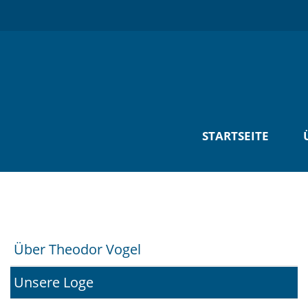
STARTSEITE
Über Theodor Vogel
Navigation
überspringen
Unsere Loge